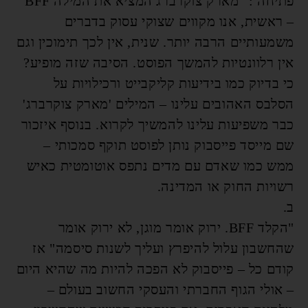
פתיחה : "מארק צוקרברג המציא את המילה BFF"
– ראשית, אנו מקווים שצוקי עסוק בדברים
משמעותיים הרבה יותר. שנית, אין לכך תימוכין וגם
אין רלוונטיות להמשך הפוסט. הסיבה שזה מופיע?
כי בדיוק כמו בידיעות קליקבייט ורכילויות על
הסלבס האהובים עלינו – המילים 'מארק צוקרברג'
כבר משפיעות עלינו להמשיך לקרוא. בנוסף איזכור
שם מייסד פייסבוק נותן לפוסט תוקף סמכותי –
ממש כמו שאדם עם מדים נתפס אוטומטית כאיש
רשויות החוק או המדינה.
ב.
"הקלד BFF. ירוק אומר מוגן, לא ירוק אומר
שהחשבון עלול להיפרץ ועליך לשנות סיסמה" אז
קודם כל – פייסבוק לא הפכה להיות מה שהיא היום
– אולי הגוף החברתי והעסקי החשוב בעולם –