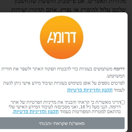
מלהיות חאפרים. אם פייסבוק חוששת שהחשבון
שלכם עלול להיפרץ או נפרץ, אתם תדוורו ישירות
לתיבת התמיכה של החשבון האישי/עסקי שלכם
בדיוור רשמי של פייסבוק, ותקבלו והנחיות ישירות
כיצד לשנות את הסיסמה. שנית – כל חשבון עלול
להיפרץ תמיד! כיצד אנו ממליצים להגן על החשבון?
בדרכים רציניות יותר, למשל:
-להשתדל להתחבר מהמכשיר האישי שלכם בלבד.
דרומה
משתמשים בעוגיות כדי להבטיח תפקוד האתר ולשפר את חוויית
במידה והתחברתם ממקום אחר, למחוק את נתוני
המשתמש.
ההתחברות.
לפרטים נוספים על אופן בשימוש בעוגיות ועיבוד מידע אישי ניתן לגשת
-לבחור סיסמה קשה לאיתור. לא, תאריך היומולדת
לעמוד
תקנון ומדיניות פרטיות
שלכם, של הילדים שלכם או של ביבי לא קשים
הריני מאשר/ת כי קראתי והבנתי את מדיניות הפרטיות של אתר
לאיתור.
דרומה, הנני מעל גיל 18, ואני מסכים/ה לעיבוד המידע האישי שלי
בהתאם למטרות המפורטות בעמוד
.
תקנון ומדיניות פרטיות
-לבקש מספק המחשב שלכם להתקין מערכות
מאשר/ת שקראתי והבנתי
אנטיוירוס מתקדמות הכוללות תוכנות נגד ריגול.