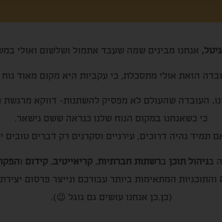
יטל,
אנחנו מבינים שמה שעבד אתמול ושלשום ואולי במש
דה הזאת אולי מתסכלת, כי עקביות היא מקום מאוד נוח ל
נו, העובדה שהעולם לא מפסיק להשתנות- דווקא מרגשת ו
כי כשאנחנו במקום הנוח שלנו כנראה ששם נישאר.
ם תמיד נהיה דרוכים, עירניים וסקרנים רק דברים טובים יכ
 ב
ניהול תוכן
ב
רשתות חברתיות
,
קריאייטיב
,
קידום
ו
הפקות
והתוכניות המתאימות ביותר עבורכם ונייצר פרסום יצירתי
(כן.כן אנחנו עושים גם גוגל 😉).