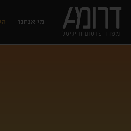
מי אנחנו
הש
ה